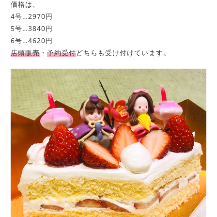
価格は、
4号…2970円
5号…3840円
6号…4620円
店頭販売
・
予約受付
どちらも受け付けています。