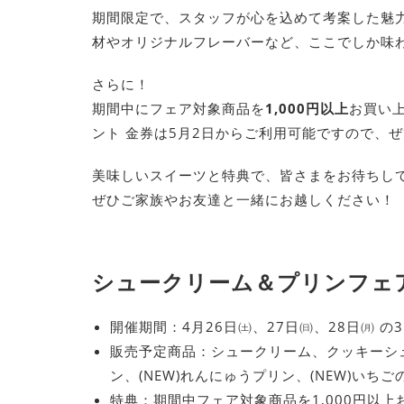
期間限定で、スタッフが心を込めて考案した魅
材やオリジナルフレーバーなど、ここでしか味
さらに！
期間中にフェア対象商品を
1,000円以上
お買い
ント 金券は5月2日からご利用可能ですので、
美味しいスイーツと特典で、皆さまをお待ちし
ぜひご家族やお友達と一緒にお越しください！
シュークリーム＆プリンフェ
開催期間：4月26日㈯、27日㈰、28日㈪ の
販売予定商品：シュークリーム、クッキーシュ
ン、(NEW)れんにゅうプリン、(NEW)いち
特典：期間中フェア対象商品を1,000円以上