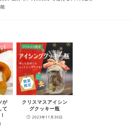
可能
ツが
クリスマスアイシン
して
グクッキー瓶
！
2023年11月30日
日