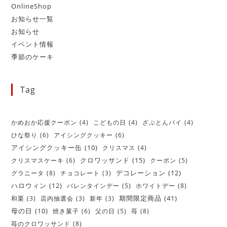
OnlineShop
お知らせ一覧
お知らせ
イベント情報
季節のケーキ
Tag
かめおか応援クーポン
(4)
こどもの日
(4)
ざぶとんパイ
(4)
ひな祭り
(6)
アイシングクッキー
(6)
アイシングクッキー缶
(10)
クリスマス
(4)
クロワッサンド
(15)
クリスマスケーキ
(6)
クーポン
(5)
デコレーション
(12)
グラニータ
(8)
チョコレート
(3)
ハロウィン
(12)
バレンタインデー
(5)
ホワイトデー
(8)
期間限定商品
(41)
和栗
(3)
店内抽選会
(3)
新年
(3)
母の日
(10)
焼き菓子
(6)
父の日
(5)
苺
(8)
苺のクロワッサンド
(8)